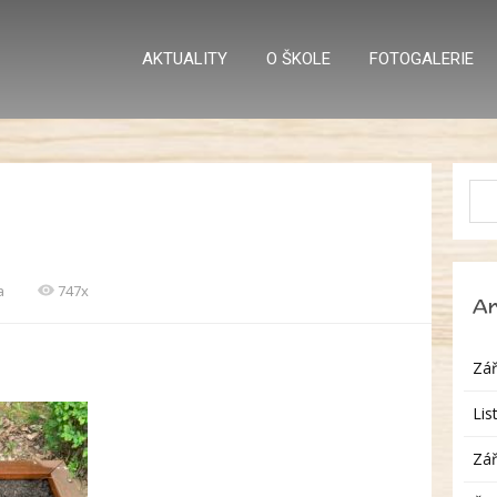
AKTUALITY
O ŠKOLE
FOTOGALERIE
a
747x
Ar
Zář
Lis
Zář