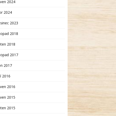
rven 2024
or 2024
sinec 2023
topad 2018
ěten 2018
topad 2017
en 2017
í 2016
rven 2016
rven 2015
ěten 2015