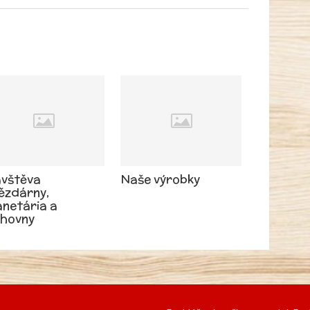
vštěva
Naše výrobky
ězdárny,
anetária a
ihovny