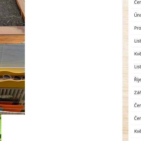
Če
Ún
Pro
Lis
Kv
Lis
Říj
Zář
Če
Če
Kv