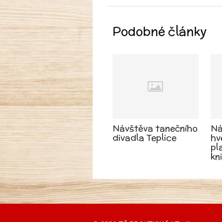
Podobné články
Návštěva tanečního
Ná
divadla Teplice
hv
pl
kn